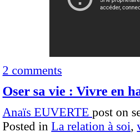
2 comments
Oser sa vie : Vivre en h
Anaïs EUVERTE
post on s
Posted in
La relation à soi
,