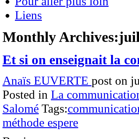
Pour aller plus loin
Liens
Monthly Archives:
jui
Et si on enseignait la c
Anaïs EUVERTE
post on j
Posted in
La communication 
Salomé
Tags:
communicatio
méthode espere