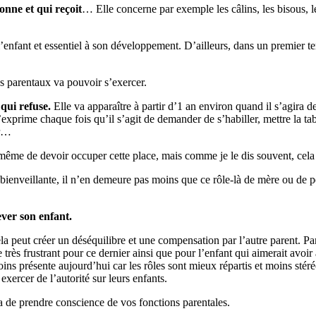
onne et qui reçoit
… Elle concerne par exemple les câlins, les bisous, l
l’enfant et essentiel à son développement. D’ailleurs, dans un premier te
es parentaux va pouvoir s’exercer.
qui refuse.
Elle va apparaître à partir d’1 an environ quand il s’agira de
prime chaque fois qu’il s’agit de demander de s’habiller, mettre la table
ur…
t même de devoir occuper cette place, mais comme je le dis souvent, cela f
bienveillante, il n’en demeure pas moins que ce rôle-là de mère ou de pèr
ever son enfant.
la peut créer un déséquilibre et une compensation par l’autre parent. P
 très frustrant pour ce dernier ainsi que pour l’enfant qui aimerait avoir
oins présente aujourd’hui car les rôles sont mieux répartis et moins sté
exercer de l’autorité sur leurs enfants.
ra de prendre conscience de vos fonctions parentales.