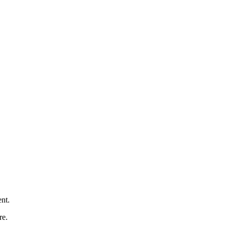
ent.
re.