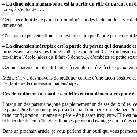
–
La dimension
maman/papa
est la partie
du rôle de parent qui d
jouer, à s’entraider….
Cet aspect du rôle de parent est omniprésent dès le début de la vie de 
dimension.
C’est parce que cette dimension est présente que l’autre partie des rôl
–
La dimension
mère/
père est la partie du parent qui demande et 
progressive, à doses très homéopathiques au début. Cette dimension s’ex
tee-shirt à l’école (alors qu’il fait -5 dehors..), d’embêter sa petite sœ
Certains parents ont des difficultés à remplir ce rôle-là et se plaignen
Même s’il y a des moyens de pratiquer ce rôle d’une façon positive et 
l’enfant que la dimension maman/papa.
Ces deux dimensions sont essentielles et complémentaires pour él
Lorsqu’un des parents ne joue pas pleinement un de ses deux rôles, ce
le papa à être beaucoup plus présent en tant que père. Or cela peut être
cette configuration « maman et père » était assez fréquente. Elle est m
et le tendre de leur rôle et les femmes peuvent davantage être mères et 
Dans un prochain article, je vous parlerai d’un outil qui vous permett