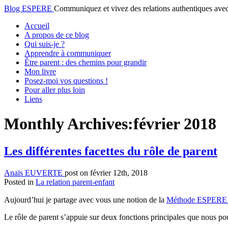
Blog ESPERE
Communiquez et vivez des relations authentiques a
Accueil
A propos de ce blog
Qui suis-je ?
Apprendre à communiquer
Être parent : des chemins pour grandir
Mon livre
Posez-moi vos questions !
Pour aller plus loin
Liens
Monthly Archives:
février 2018
Les différentes facettes du rôle de parent
Anaïs EUVERTE
post on février 12th, 2018
Posted in
La relation parent-enfant
Aujourd’hui je partage avec vous une notion de la
Méthode ESPERE
Le rôle de parent s’appuie sur deux fonctions principales que nous p