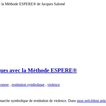
vec la Méthode ESPERE® de Jacques Salomé
reçues avec la Méthode ESPERE®
espere
,
restitution symbolique
,
violence
émarche symbolique de restitution de violence. Dans
mon précédent artic