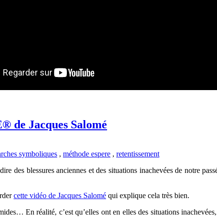
E® de Jacques Salomé
rches symboliques
,
méthode espere
,
retentissement
-à-dire des blessures anciennes et des situations inachevées de notre pas
arder
cette vidéo de Jacques Salomé
qui explique cela très bien.
mides… En réalité, c’est qu’elles ont en elles des situations inachevées, 