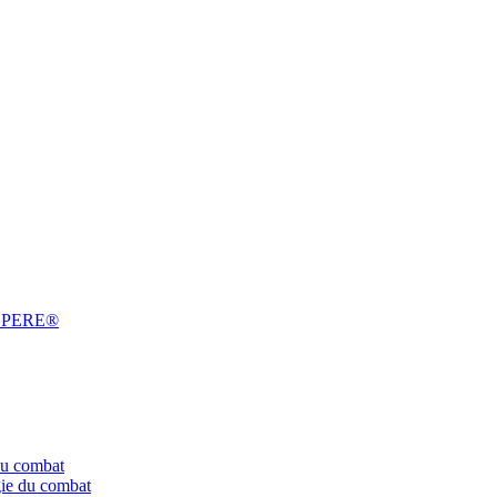
 ESPERE®
du combat
gie du combat