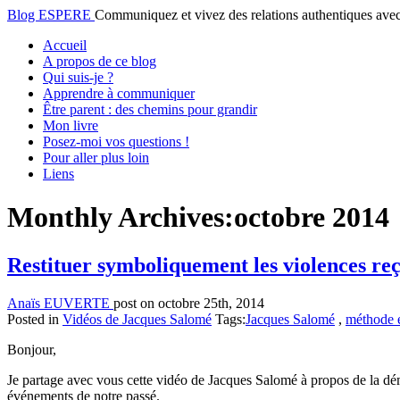
Blog ESPERE
Communiquez et vivez des relations authentiques a
Accueil
A propos de ce blog
Qui suis-je ?
Apprendre à communiquer
Être parent : des chemins pour grandir
Mon livre
Posez-moi vos questions !
Pour aller plus loin
Liens
Monthly Archives:
octobre 2014
Restituer symboliquement les violences 
Anaïs EUVERTE
post on octobre 25th, 2014
Posted in
Vidéos de Jacques Salomé
Tags:
Jacques Salomé
,
méthode 
Bonjour,
Je partage avec vous cette vidéo de Jacques Salomé à propos de la d
événements de notre passé.