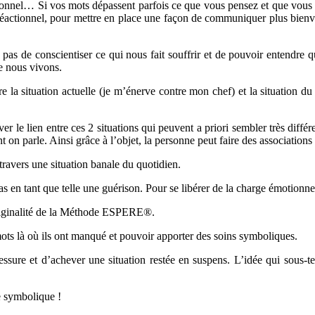
tionnel… Si vos mots dépassent parfois ce que vous pensez et que vous
réactionnel, pour mettre en place une façon de communiquer plus bienveill
 pas de conscientiser ce qui nous fait souffrir et de pouvoir entendre 
ue nous vivons.
ntre la situation actuelle (je m’énerve contre mon chef) et la situation
ouver le lien entre ces 2 situations qui peuvent a priori sembler très di
t on parle. Ainsi grâce à l’objet, la personne peut faire des association
ravers une situation banale du quotidien.
s en tant que telle une guérison. Pour se libérer de la charge émotionnel
’originalité de la Méthode ESPERE®.
 mots là où ils ont manqué et pouvoir apporter des soins symboliques.
ssure et d’achever une situation restée en suspens. L’idée qui sous-
re symbolique !