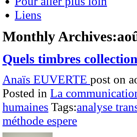
Pour aller plus loin
Liens
Monthly Archives:
ao
Quels timbres collectio
Anaïs EUVERTE
post on a
Posted in
La communication 
humaines
Tags:
analyse tran
méthode espere