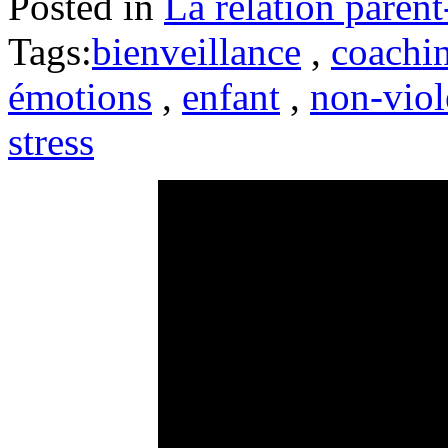
Posted in
La relation parent
Tags:
bienveillance
,
coachin
émotions
,
enfant
,
non-viol
stress