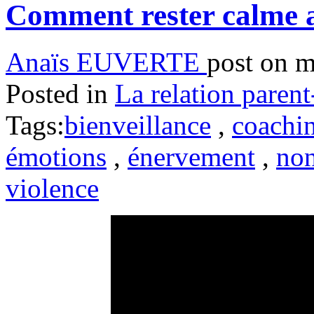
Comment rester calme a
Anaïs EUVERTE
post on m
Posted in
La relation parent
Tags:
bienveillance
,
coachin
émotions
,
énervement
,
non
violence