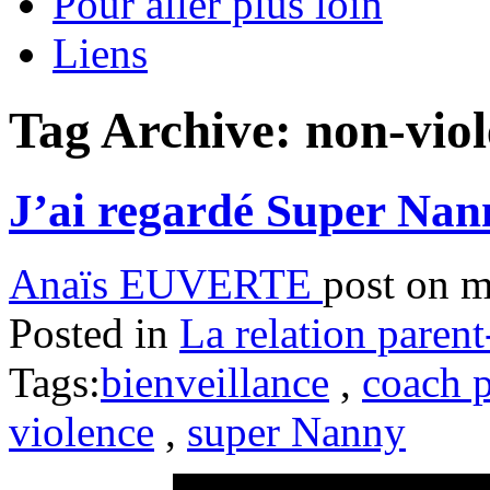
Pour aller plus loin
Liens
Tag Archive:
non-vio
J’ai regardé Super Na
Anaïs EUVERTE
post on m
Posted in
La relation parent
Tags:
bienveillance
,
coach p
violence
,
super Nanny