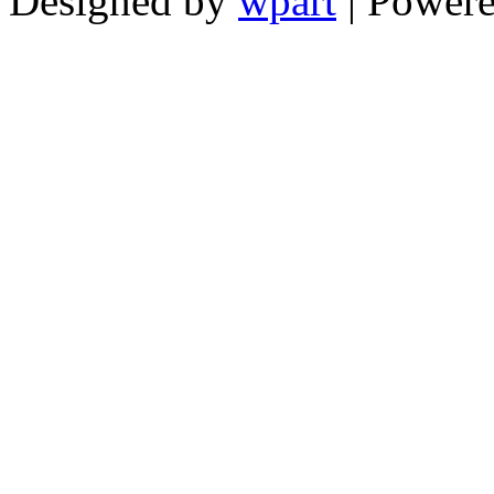
Designed by
wpart
| Power