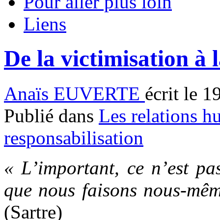
Pour aller plus loin
Liens
De la victimisation à 
Anaïs EUVERTE
écrit le 
Publié dans
Les relations h
responsabilisation
« L’impo
rta
nt
, ce n’est p
que nous faisons nous-même
(Sartre)