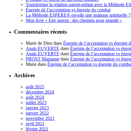
Transformer la relation parent-enfant avec la Méthode
Énergie de l’acceptation vs énergie du combat
La Méthode ESPERE® est-elle une pratique spirituelle ?
Mon livre « Etre parent : des chemins pour grandir »
Commentaires récents
Marie de Dieu
dans
Énergie de l’acceptation vs énergie 
Anaïs EUVERTE
dans
Énergie de l’acceptation vs éner
Anaïs EUVERTE
dans
Énergie de l’acceptation vs éner
PROST Marianne
dans
Énergie de l’acceptation vs éner
Marie
dans
Énergie de l’acceptation vs énergie du comba
Archives
août 2025
décembre 2024
août 2024
juillet 2023
janvier 2023
janvier 2022
novembre 2021
avril 2021
février 2021