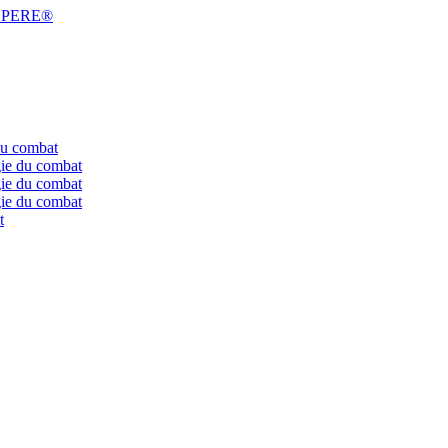
 ESPERE®
du combat
gie du combat
gie du combat
gie du combat
t